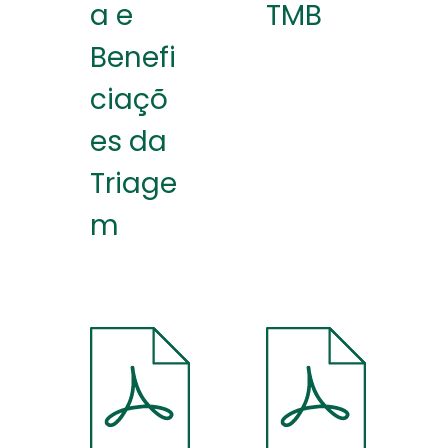
a e
TMB
Benefi
ciaçõ
es da
Triage
m