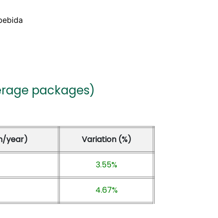
verage packages)
n/year)
Variation (%)
3.55%
4.67%