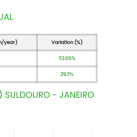
UAL
n/year)
Variation (%)
113.65%
29.3%
) SULDOURO - JANEIRO