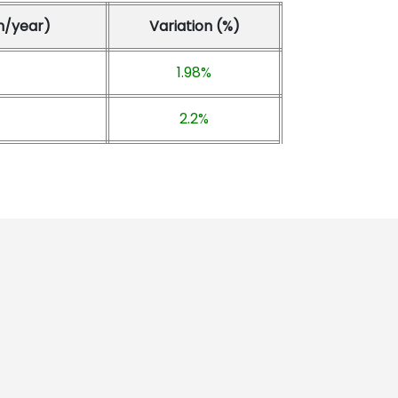
n/year)
Variation (%)
1.98%
2.2%