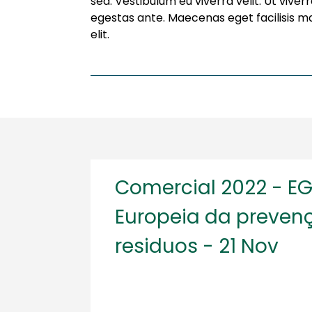
sed. Vestibulum eu viverra velit. Ut viver
egestas ante. Maecenas eget facilisis mas
elit.
Comercial 2022 - E
Europeia da preven
residuos - 21 Nov