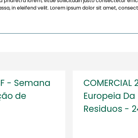
ra pharetra lorem, vitae sollicitudin justo consectetur eff
sa, in eleifend velit. Lorem ipsum dolor sit amet, consect
GF - Semana
COMERCIAL 
ção de
Europeia Da
Residuos - 